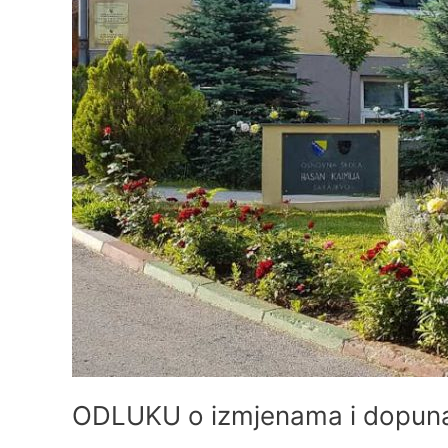
za
2023.
godinu
ODLUKU o izmjenama i dopunam