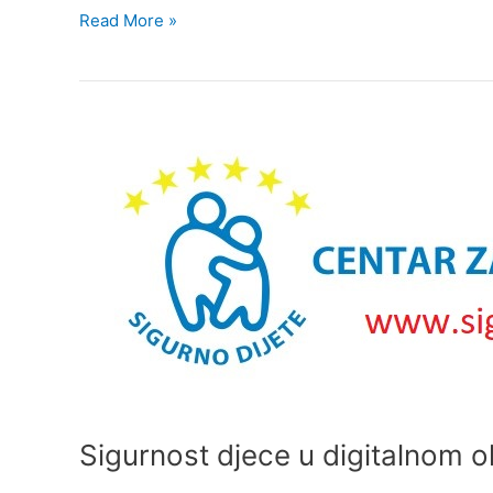
Read More »
Sigurnost
djece
u
digitalnom
okruženju
Sigurnost djece u digitalnom o