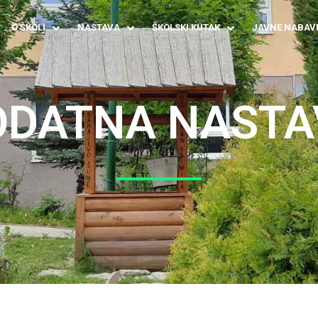
O ŠKOLI
NASTAVA
ŠKOLSKI KUTAK
JAVNE NABAV
ODATNA NASTA