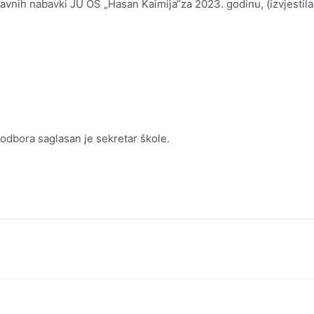
vnih nabavki JU OŠ „Hasan Kaimija“za 2023. godinu, (izvjestila
dbora saglasan je sekretar škole.