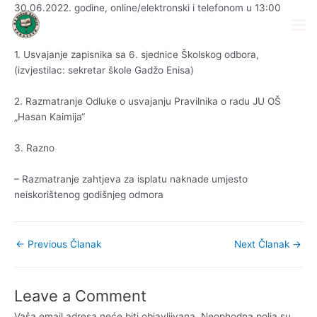
Skip
Post
30.06.2022. godine, online/elektronski i telefonom u 13:00
to
navigation
sati)
content
1. Usvajanje zapisnika sa 6. sjednice Školskog odbora,
(izvjestilac: sekretar škole Gadžo Enisa)
2. Razmatranje Odluke o usvajanju Pravilnika o radu JU OŠ
„Hasan Kaimija“
3. Razno
– Razmatranje zahtjeva za isplatu naknade umjesto
neiskorištenog godišnjeg odmora
←
Previous Članak
Next Članak
→
Leave a Comment
Vaša email adresa neće biti objavljivana.
Neophodna polja su