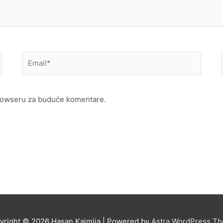
Email*
browseru za buduće komentare.
yright © 2026
Hasan Kaimija
| Powered by
Astra WordPress T