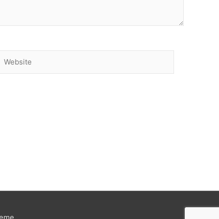
Website
heme