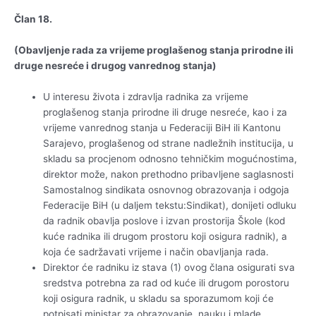
Član 18.
(Obavljenje rada za vrijeme proglašenog stanja prirodne ili
druge nesreće i drugog vanrednog stanja)
U interesu života i zdravlja radnika za vrijeme
proglašenog stanja prirodne ili druge nesreće, kao i za
vrijeme vanrednog stanja u Federaciji BiH ili Kantonu
Sarajevo, proglašenog od strane nadležnih institucija, u
skladu sa procjenom odnosno tehničkim mogućnostima,
direktor može, nakon prethodno pribavljene saglasnosti
Samostalnog sindikata osnovnog obrazovanja i odgoja
Federacije BiH (u daljem tekstu:Sindikat), donijeti odluku
da radnik obavlja poslove i izvan prostorija Škole (kod
kuće radnika ili drugom prostoru koji osigura radnik), a
koja će sadržavati vrijeme i način obavljanja rada.
Direktor će radniku iz stava (1) ovog člana osigurati sva
sredstva potrebna za rad od kuće ili drugom porostoru
koji osigura radnik, u skladu sa sporazumom koji će
potpisati ministar za obrazovanje, nauku i mlade