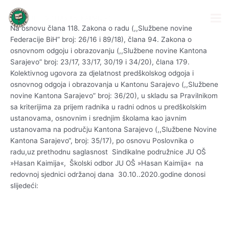
Skip
Post
to
navigation
content
Na osnovu člana 118. Zakona o radu (,,Službene novine
Federacije BiH” broj: 26/16 i 89/18), člana 94. Zakona o
osnovnom odgoju i obrazovanju (,,Službene novine Kantona
Sarajevo” broj: 23/17, 33/17, 30/19 i 34/20), člana 179.
Kolektivnog ugovora za djelatnost predškolskog odgoja i
osnovnog odgoja i obrazovanja u Kantonu Sarajevo (,,Službene
novine Kantona Sarajevo” broj: 36/20), u skladu sa Pravilnikom
sa kriterijima za prijem radnika u radni odnos u predškolskim
ustanovama, osnovnim i srednjim školama kao javnim
ustanovama na području Kantona Sarajevo (,,Službene Novine
Kantona Sarajevo“, broj: 35/17), po osnovu Poslovnika o
radu,uz prethodnu saglasnost Sindikalne podružnice JU OŠ
»Hasan Kaimija«,
Školski odbor JU OŠ »Hasan Kaimija« na
redovnoj sjednici održanoj dana 30.10..2020.godine donosi
slijedeći: