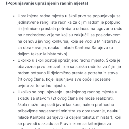
(Popunjavanje upražnjenih radnih mjesta)
Upražnjena radna mjesta u školi prvo se popunjavaju sa
jedinstvene rang liste radnika za čijim radom je potpuno
ili djelimično prestala potreba u odnosu na ugovor o radu
na neodređeno vrijeme koji su zaključili sa poslodavcem
na osnovu javnog konkursa, koja se vodi u Ministarstvu
za obrazovanje, nauku i mlade Kantona Sarajevo (u
daljem teksu: Ministarstvo).
Ukoliko u školi postoji upražnjeno radno mjesto, Škola je
obavezna prvo preuzeti lice sa spiska radnika za čijim je
radom potpuno ili djelomično prestala potreba iz stava
(1) ovog člana, koje ispunjava sve opće i posebne
uvjete za to radno mjesto.
Ukoliko se popunjavanje upražnjenog radnog mjesta u
skladu sa stavom (2) ovog člana ne može realizirati,
škola može raspisati javni konkurs, nakon prethodno
pribavljene saglasnosti ministra za obrazovanje, nauku i
mlade Kantona Sarajevo (u daljem tekstu: ministar), koji
se provodi u skladu sa Pravilnikom sa kriterijima za