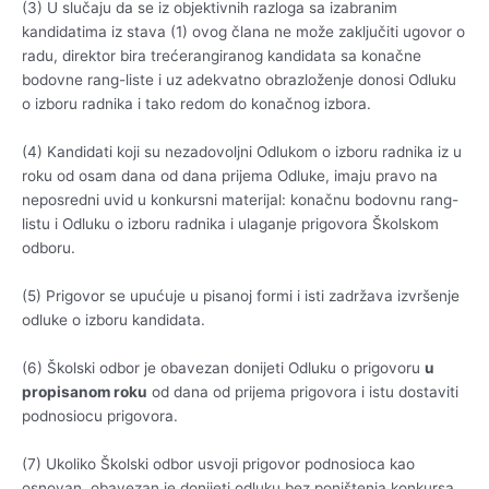
(3) U slučaju da se iz objektivnih razloga sa izabranim
kandidatima iz stava (1) ovog člana ne može zaključiti ugovor o
radu, direktor bira trećerangiranog kandidata sa konačne
bodovne rang-liste i uz adekvatno obrazloženje donosi Odluku
o izboru radnika i tako redom do konačnog izbora.
(4) Kandidati koji su nezadovoljni Odlukom o izboru radnika iz u
roku od osam dana od dana prijema Odluke, imaju pravo na
neposredni uvid u konkursni materijal: konačnu bodovnu rang-
listu i Odluku o izboru radnika i ulaganje prigovora Školskom
odboru.
(5) Prigovor se upućuje u pisanoj formi i isti zadržava izvršenje
odluke o izboru kandidata.
(6) Školski odbor je obavezan donijeti Odluku o prigovoru
u
propisanom roku
od dana od prijema prigovora i istu dostaviti
podnosiocu prigovora.
(7) Ukoliko Školski odbor usvoji prigovor podnosioca kao
osnovan, obavezan je donijeti odluku bez poništenja konkursa.