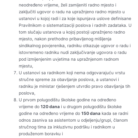
neodređeno vrijeme, želi zamijeniti radno mjesto i
zaključiti ugovor o radu na upražnjeno radno mjesto u
ustanovi u kojoj radi i za koje ispunjava uslove definisane
Pravilnikom o sistematizaciji poslova i radnih zadataka. U
tom slučaju ustanova u kojoj postoji upražnjeno radno
mjesto, nakon prethodno pribavljenog mišljenja
sindikalnog povjerenika, radniku otkazuje ugovor o radu i
istovremeno radniku nudi zaključivanje ugovora o radu
pod izmijenjenim uvjetima na upražnjenom radnom
mjestu,
U ustanovi sa radnikom koji nema odgovarajuću vrstu
stručne spreme za obavljanje poslova, a ustanovi i
radniku je ministar rješenjem utvrdio pravo obavljanja tih
poslova,
U prvom polugodištu školske godine na određeno
vrijeme do
120 dana
i u drugom polugodištu školske
godine na određeno vrijeme do
150 dana
kada se radni
odnos zasniva sa asistentom u odjeljenju/grupi, članom
stručnog tima za inkluzivnu podršku i radnikom u
produženom boravku i