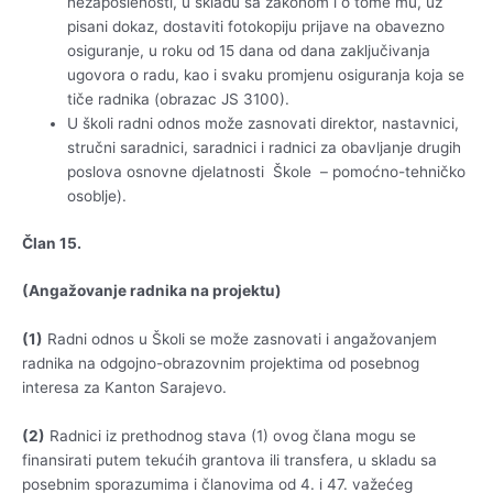
nezaposlenosti, u skladu sa zakonom i o tome mu, uz
pisani dokaz, dostaviti fotokopiju prijave na obavezno
osiguranje, u roku od 15 dana od dana zaključivanja
ugovora o radu, kao i svaku promjenu osiguranja koja se
tiče radnika (obrazac JS 3100).
U školi radni odnos može zasnovati direktor, nastavnici,
stručni saradnici, saradnici i radnici za obavljanje drugih
poslova osnovne djelatnosti Škole – pomoćno-tehničko
osoblje).
Član 15.
(Angažovanje radnika na projektu)
(1)
Radni odnos u Školi se može zasnovati i angažovanjem
radnika na odgojno-obrazovnim projektima od posebnog
interesa za Kanton Sarajevo.
(2)
Radnici iz prethodnog stava (1) ovog člana mogu se
finansirati putem tekućih grantova ili transfera, u skladu sa
posebnim sporazumima i članovima od 4. i 47. važećeg