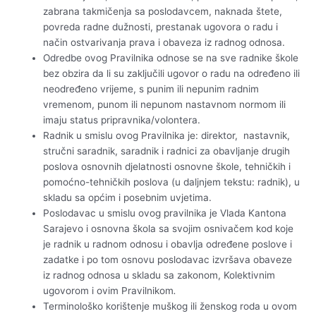
zabrana takmičenja sa poslodavcem, naknada štete,
povreda radne dužnosti, prestanak ugovora o radu i
način ostvarivanja prava i obaveza iz radnog odnosa.
Odredbe ovog Pravilnika odnose se na sve radnike škole
bez obzira da li su zaključili ugovor o radu na određeno ili
neodređeno vrijeme, s punim ili nepunim radnim
vremenom, punom ili nepunom nastavnom normom ili
imaju status pripravnika/volontera.
Radnik u smislu ovog Pravilnika je: direktor, nastavnik,
stručni saradnik, saradnik i radnici za obavljanje drugih
poslova osnovnih djelatnosti osnovne škole, tehničkih i
pomoćno-tehničkih poslova (u daljnjem tekstu: radnik), u
skladu sa općim i posebnim uvjetima.
Poslodavac u smislu ovog pravilnika je Vlada Kantona
Sarajevo i osnovna škola sa svojim osnivačem kod koje
je radnik u radnom odnosu i obavlja određene poslove i
zadatke i po tom osnovu poslodavac izvršava obaveze
iz radnog odnosa u skladu sa zakonom, Kolektivnim
ugovorom i ovim Pravilnikom
.
Terminološko korištenje muškog ili ženskog roda u ovom