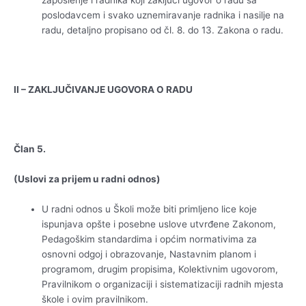
zaposlenje i radnika koji zaključi ugovor o radu sa
poslodavcem i svako uznemiravanje radnika i nasilje na
radu, detaljno propisano od čl. 8. do 13. Zakona o radu.
II – ZAKLJUČIVANJE UGOVORA O RADU
Član 5.
(Uslovi za prijem u radni odnos)
U radni odnos u Školi može biti primljeno lice koje
ispunjava opšte i posebne uslove utvrđene Zakonom,
Pedagoškim standardima i općim normativima za
osnovni odgoj i obrazovanje, Nastavnim planom i
programom, drugim propisima, Kolektivnim ugovorom,
Pravilnikom o organizaciji i sistematizaciji radnih mjesta
škole i ovim pravilnikom.