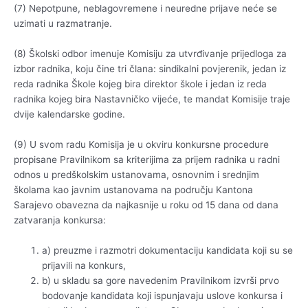
(7) Nepotpune, neblagovremene i neuredne prijave neće se
uzimati u razmatranje.
(8) Školski odbor imenuje Komisiju za utvrđivanje prijedloga za
izbor radnika, koju čine tri člana: sindikalni povjerenik, jedan iz
reda radnika Škole kojeg bira direktor škole i jedan iz reda
radnika kojeg bira Nastavničko vijeće, te mandat Komisije traje
dvije kalendarske godine.
(9) U svom radu Komisija je u okviru konkursne procedure
propisane Pravilnikom sa kriterijima za prijem radnika u radni
odnos u predškolskim ustanovama, osnovnim i srednjim
školama kao javnim ustanovama na području Kantona
Sarajevo obavezna da najkasnije u roku od 15 dana od dana
zatvaranja konkursa:
a) preuzme i razmotri dokumentaciju kandidata koji su se
prijavili na konkurs,
b) u skladu sa gore navedenim Pravilnikom izvrši prvo
bodovanje kandidata koji ispunjavaju uslove konkursa i