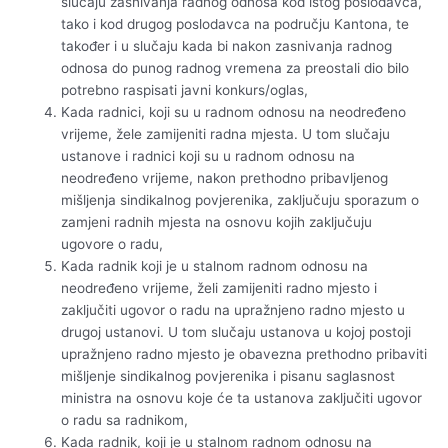
slučaju zasnivanja radnog odnosa kod istog poslodavca,
tako i kod drugog poslodavca na području Kantona, te
također i u slučaju kada bi nakon zasnivanja radnog
odnosa do punog radnog vremena za preostali dio bilo
potrebno raspisati javni konkurs/oglas,
Kada radnici, koji su u radnom odnosu na neodređeno
vrijeme, žele zamijeniti radna mjesta. U tom slučaju
ustanove i radnici koji su u radnom odnosu na
neodređeno vrijeme, nakon prethodno pribavljenog
mišljenja sindikalnog povjerenika, zaključuju sporazum o
zamjeni radnih mjesta na osnovu kojih zaključuju
ugovore o radu,
Kada radnik koji je u stalnom radnom odnosu na
neodređeno vrijeme, želi zamijeniti radno mjesto i
zaključiti ugovor o radu na upražnjeno radno mjesto u
drugoj ustanovi. U tom slučaju ustanova u kojoj postoji
upražnjeno radno mjesto je obavezna prethodno pribaviti
mišljenje sindikalnog povjerenika i pisanu saglasnost
ministra na osnovu koje će ta ustanova zaključiti ugovor
o radu sa radnikom,
Kada radnik, koji je u stalnom radnom odnosu na