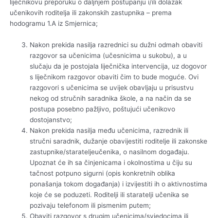
liječnikovu preporuku o daljnjem postupanju i/ili dolazak
učenikovih roditelja ili zakonskih zastupnika – prema
hodogramu 1.A iz Smjernica;
Nakon prekida nasilja razrednici su dužni odmah obaviti
razgovor sa učenicima (učesnicima u sukobu), a u
slučaju da je postojala liječnička intervencija, uz dogovor
s liječnikom razgovor obaviti čim to bude moguće. Ovi
razgovori s učenicima se uvijek obavljaju u prisustvu
nekog od stručnih saradnika škole, a na način da se
postupa posebno pažljivo, poštujući učenikovo
dostojanstvo;
Nakon prekida nasilja među učenicima, razrednik ili
stručni saradnik, dužanje obavijestiti roditelje ili zakonske
zastupnike/starateljeučenika, o nasilnom događaju.
Upoznat će ih sa činjenicama i okolnostima u čiju su
tačnost potpuno sigurni (opis konkretnih oblika
ponašanja tokom događanja) i izvijestiti ih o aktivnostima
koje će se poduzeti. Roditelji ili staratelji učenika se
pozivaju telefonom ili pismenim putem;
Obaviti razgovor s drugim učenicima/svjedocima ili