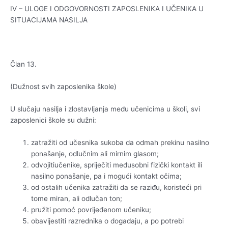
IV – ULOGE I ODGOVORNOSTI ZAPOSLENIKA I UČENIKA U
SITUACIJAMA NASILJA
Član 13.
(Dužnost svih zaposlenika škole)
U slučaju nasilja i zlostavljanja među učenicima u školi, svi
zaposlenici škole su dužni:
zatražiti od učesnika sukoba da odmah prekinu nasilno
ponašanje, odlučnim ali mirnim glasom;
odvojitiučenike, spriječiti međusobni fizički kontakt ili
nasilno ponašanje, pa i mogući kontakt očima;
od ostalih učenika zatražiti da se raziđu, koristeći pri
tome miran, ali odlučan ton;
pružiti pomoć povrijeđenom učeniku;
obavijestiti razrednika o događaju, a po potrebi