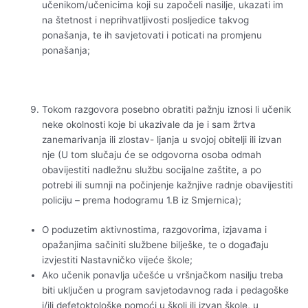
učenikom/učenicima koji su započeli nasilje, ukazati im
na štetnost i neprihvatljivosti posljedice takvog
ponašanja, te ih savjetovati i poticati na promjenu
ponašanja;
Tokom razgovora posebno obratiti pažnju iznosi li učenik
neke okolnosti koje bi ukazivale da je i sam žrtva
zanemarivanja ili zlostav- ljanja u svojoj obitelji ili izvan
nje (U tom slučaju će se odgovorna osoba odmah
obavijestiti nadležnu službu socijalne zaštite, a po
potrebi ili sumnji na počinjenje kažnjive radnje obavijestiti
policiju – prema hodogramu 1.B iz Smjernica);
O poduzetim aktivnostima, razgovorima, izjavama i
opažanjima sačiniti službene bilješke, te o događaju
izvjestiti Nastavničko vijeće škole;
Ako učenik ponavlja učešće u vršnjačkom nasilju treba
biti uključen u program savjetodavnog rada i pedagoške
i/ili defetoktološke pomoći u školi ili izvan škole, u