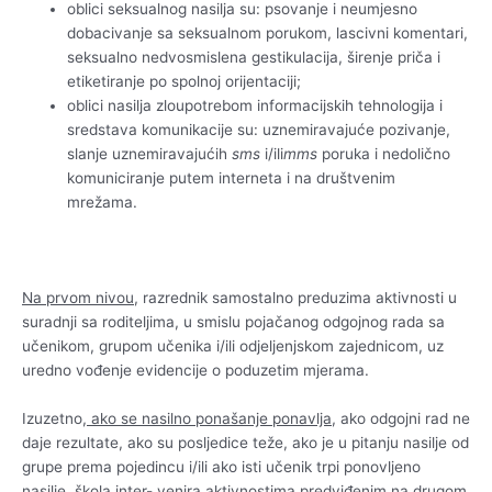
oblici seksualnog nasilja su: psovanje i neumjesno
dobacivanje sa seksualnom porukom, lascivni komentari,
seksualno nedvosmislena gestikulacija, širenje priča i
etiketiranje po spolnoj orijentaciji;
oblici nasilja zloupotrebom informacijskih tehnologija i
sredstava komunikacije su: uznemiravajuće pozivanje,
slanje uznemiravajućih
sms
i/ili
mms
poruka i nedolično
komuniciranje putem interneta i na društvenim
mrežama.
Na prvom nivou
, razrednik samostalno preduzima aktivnosti u
suradnji sa roditeljima, u smislu pojačanog odgojnog rada sa
učenikom, grupom učenika i/ili odjeljenjskom zajednicom, uz
uredno vođenje evidencije o poduzetim mjerama.
Izuzetno,
ako se nasilno ponašanje ponavlja
, ako odgojni rad ne
daje rezultate, ako su posljedice teže, ako je u pitanju nasilje od
grupe prema pojedincu i/ili ako isti učenik trpi ponovljeno
nasilje, škola inter- venira aktivnostima predviđenim na drugom