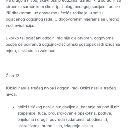
Na drugom nivou
, aktivnosti preduzima razrednik, u suradnji sa
stručnim saradnikom škole (psiholog, pedagog,socijalni radnik)
i/ili direktorom, uz obavezno učešće roditelja, u smislu
pojačanog odgojnog rada. O dogovorenim mjerama se uredno
vodi evidencija.
Ukoliko taj pojačani odgojni rad nije djelotvoran, odgovorna
osoba će pokrenuti odgojno-disciplinski postupak radi izricanja
mjera, u skladu sa zakonom.
Član 12.
(Oblici nasilja trećeg nivoa i odgojni rad) Oblici nasilja trećeg
nivoa:
oblici fizičkog nasilja su: davljenje, bacanje na pod ili niz
stepenice, tuča, prouzrokovanje opekotina, podliva,
prijeloma i drugih povreda (udarcima, ubodima…),
uskraćivanje hrane i sna, izlaganje niskim