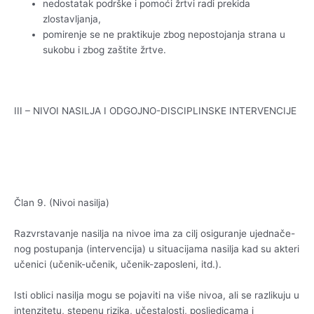
nedostatak podrške i pomoći žrtvi radi prekida
zlostavljanja,
pomirenje se ne praktikuje zbog nepostojanja strana u
sukobu i zbog zaštite žrtve.
III – NIVOI NASILJA I ODGOJNO-DISCIPLINSKE INTERVENCIJE
Član 9. (Nivoi nasilja)
Razvrstavanje nasilja na nivoe ima za cilj osiguranje ujednače-
nog postupanja (intervencija) u situacijama nasilja kad su akteri
učenici (učenik-učenik, učenik-zaposleni, itd.).
Isti oblici nasilja mogu se pojaviti na više nivoa, ali se razlikuju u
intenzitetu, stepenu rizika, učestalosti, posljedicama i