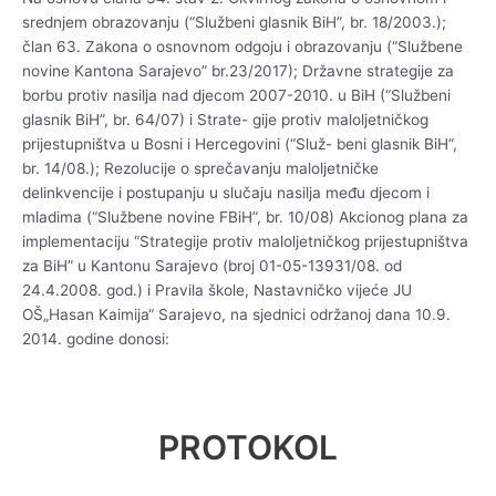
srednjem obrazovanju (“Službeni glasnik BiH”, br. 18/2003.);
član 63. Zakona o osnovnom odgoju i obrazovanju (“Službene
novine Kantona Sarajevo” br.23/2017); Državne strategije za
borbu protiv nasilja nad djecom 2007-2010. u BiH (“Službeni
glasnik BiH”, br. 64/07) i Strate- gije protiv maloljetničkog
prijestupništva u Bosni i Hercegovini (“Služ- beni glasnik BiH”,
br. 14/08.); Rezolucije o sprečavanju maloljetničke
delinkvencije i postupanju u slučaju nasilja među djecom i
mladima (“Službene novine FBiH”, br. 10/08) Akcionog plana za
implementaciju “Strategije protiv maloljetničkog prijestupništva
za BiH” u Kantonu Sarajevo (broj 01-05-13931/08. od
24.4.2008. god.) i Pravila škole, Nastavničko vijeće JU
OŠ„Hasan Kaimija“ Sarajevo, na sjednici održanoj dana 10.9.
2014. godine donosi:
PROTOKOL