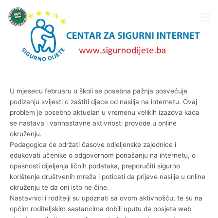
Skip
Post
to
navigation
content
U mjesecu februaru u školi se posebna pažnja posvećuje
podizanju svijesti o zaštiti djece od nasilja na internetu. Ovaj
problem je posebno aktuelan u vremenu velikih izazova kada
se nastava i vannastavne aktivnosti provode u online
okruženju.
Pedagogica će održati časove odjeljenske zajednice i
edukovati učenike o odgovornom ponašanju na internetu, o
opasnosti dijeljenja ličnih podataka, preporučiti sigurno
korištenje društvenih mreža i poticati da prijave nasilje u online
okruženju te da oni isto ne čine.
Nastavnici i roditelji su upoznati sa ovom aktivnošću, te su na
općim roditeljskim sastancima dobili uputu da posjete web