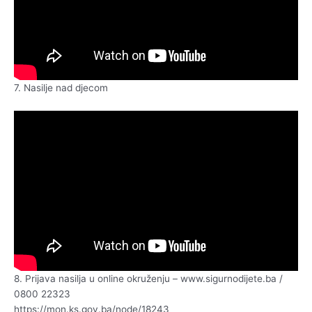
7. Nasilje nad djecom
8. Prijava nasilja u online okruženju – www.sigurnodijete.ba /
0800 22323
https://mon.ks.gov.ba/node/18243